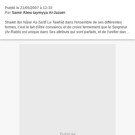
Publié le 21/05/2007 à 12:10
Par
Samir Abou taymyya Al-Jazairi
Shaikh Ibn Nâsir As-Sa'dî Le Tawhîd dans l'ensemble de ses différentes
formes, c'est le fait d'être convaincu et de croire fermement que le Seigneur
(Ar-Rabb) est unique dans Ses attributs qui sont parfaits, et de l'unifier dans
toutes les formes d'adoration....
Publicité