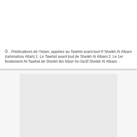
Ô... Prédicateurs de l’Islam, appelez au Tawhid avant tout !!! Sheikh Al Albani
(rahimahou Allah) 1. Le Tawhid avant tout de Sheikh Al Albani 2. Le 1er
fondement At-Tawhid de Sheikh Ibn Nâsir As-Sa'dî Sheikh Al Albani
(rahimahou Allah) a dit : La plupart...