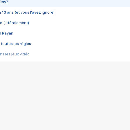
 DayZ
 a 13 ans (et vous l'avez ignoré)
e (littéralement)
im Rayan
 toutes les règles
s les jeux vidéo
us choquant de Rockstar ? - Le scandale BULLY
e plus moche de Steam
du RÊVE tourne au CAUCHEMAR
pendant 8 heures
it… à tort
umiliés par un jeu vidéo
ire - Final Fantasy 8