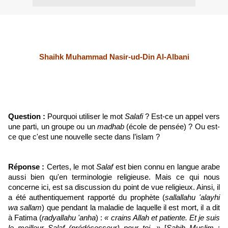
Shaihk Muhammad Nasir-ud-Din Al-Albani
Question :
Pourquoi utiliser le mot
Salafi
? Est-ce un appel vers
une parti, un groupe ou un
madhab
(école de pensée) ? Ou est-
ce que c'est une nouvelle secte dans l’islam ?
Réponse :
Certes, le mot
Salaf
est bien connu en langue arabe
aussi bien qu'en terminologie religieuse. Mais ce qui nous
concerne ici, est sa discussion du point de vue religieux. Ainsi, il
a été authentiquement rapporté du prophète (
sallallahu 'alayhi
wa sallam
) que pendant la maladie de laquelle il est mort, il a dit
à Fatima (
radyallahu 'anha
) :
« crains Allah et patiente. Et je suis