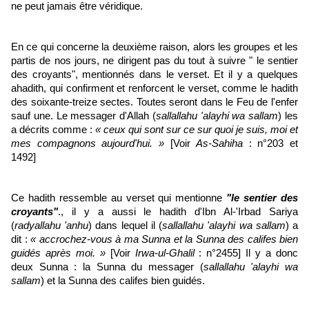
ne peut jamais être véridique.
En ce qui concerne la deuxième raison, alors les groupes et les
partis de nos jours, ne dirigent pas du tout à suivre " le sentier
des croyants", mentionnés dans le verset. Et il y a quelques
ahadith, qui confirment et renforcent le verset, comme le hadith
des soixante-treize sectes. Toutes seront dans le Feu de l'enfer
sauf une. Le messager d'Allah (
sallallahu 'alayhi wa sallam
) les
a décrits comme :
« ceux qui sont sur ce sur quoi je suis, moi et
mes compagnons aujourd'hui. »
[Voir
As-Sahiha
: n°203 et
1492]
Ce hadith ressemble au verset qui mentionne
"le sentier des
croyants"
., il y a aussi le hadith d'Ibn Al-'Irbad Sariya
(
radyallahu 'anhu
) dans lequel il (
sallallahu 'alayhi wa sallam
) a
dit :
« accrochez-vous à ma Sunna et la Sunna des califes bien
guidés après moi. »
[Voir
Irwa-ul-Ghalil
: n°2455] Il y a donc
deux Sunna : la Sunna du messager (
sallallahu 'alayhi wa
sallam
) et la Sunna des califes bien guidés.