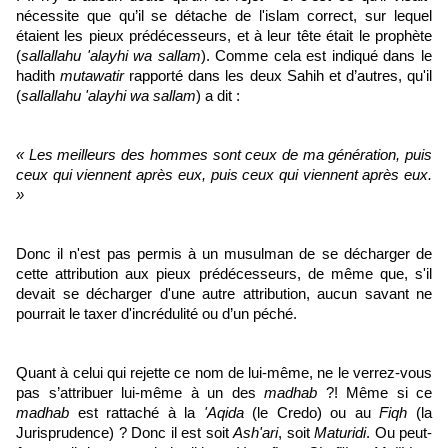
nécessite que qu’il se détache de l'islam correct, sur lequel
étaient les pieux prédécesseurs, et à leur tête était le prophète
(
sallallahu 'alayhi wa sallam
). Comme cela est indiqué dans le
hadith
mutawatir
rapporté dans les deux Sahih et d’autres, qu'il
(
sallallahu 'alayhi wa sallam
) a dit :
« Les meilleurs des hommes sont ceux de ma génération, puis
ceux qui viennent après eux, puis ceux qui viennent après eux.
»
Donc il n'est pas permis à un musulman de se décharger de
cette attribution aux pieux prédécesseurs, de même que, s'il
devait se décharger d'une autre attribution, aucun savant ne
pourrait le taxer d'incrédulité ou d’un péché.
Quant à celui qui rejette ce nom de lui-même, ne le verrez-vous
pas s’attribuer lui-même à un des
madhab
?! Même si ce
madhab
est rattaché à la
'Aqida
(le Credo) ou au
Fiqh
(la
Jurisprudence) ? Donc il est soit
Ash'ari
, soit
Maturidi
. Ou peut-