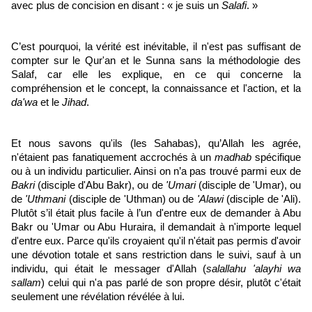
avec plus de concision en disant : « je suis un
Salafi
. »
C’est pourquoi, la vérité est inévitable, il n'est pas suffisant de
compter sur le Qur'an et le Sunna sans la méthodologie des
Salaf, car elle les explique, en ce qui concerne la
compréhension et le concept, la connaissance et l'action, et la
da'wa
et le
Jihad
.
Et nous savons qu'ils (les Sahabas), qu’Allah les agrée,
n'étaient pas fanatiquement accrochés à un
madhab
spécifique
ou à un individu particulier. Ainsi on n’a pas trouvé parmi eux de
Bakri
(disciple d'Abu Bakr), ou de
'Umari
(disciple de 'Umar), ou
de
'Uthmani
(disciple de 'Uthman) ou de
'Alawi
(disciple de 'Ali).
Plutôt s’il était plus facile à l’un d'entre eux de demander à Abu
Bakr ou 'Umar ou Abu Huraira, il demandait à n'importe lequel
d'entre eux. Parce qu'ils croyaient qu'il n'était pas permis d'avoir
une dévotion totale et sans restriction dans le suivi, sauf à un
individu, qui était le messager d'Allah (
salallahu 'alayhi wa
sallam
) celui qui n'a pas parlé de son propre désir, plutôt c'était
seulement une révélation révélée à lui.