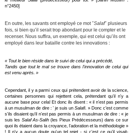
le meilleur Salaf (prédécesseur) pour toi. »
[
Sahih Muslim
:
n°2450]
En outre, les savants ont employé ce mot "
Salaf
" plusieurs
fois, si bien qu’il serait trop abondant pour le compter et le
recenser. Nous suffira, un exemple, qui est celui qu’ils ont
employé dans leur bataille contre les innovations :
« Tout le bien réside dans le suivi de celui qui a précédé,
Tandis que tout le mal se trouve dans l'innovation de celui qui
est venu après. »
Cependant, il y a parmi ceux qui prétendent avoir de la science,
certaines personnes qui rejettent cela, prétendant qu'il n'y a
aucune base pour cela! Et donc ils disent : « il n'est pas permis
à un musulman de dire : ' je suis un
Salafi
. » Donc c’est comme
s'ils disaient qu’il n'est pas permis à un musulman de dire : « je
suis les
Salaf As-Salih
(les Pieux Prédécesseurs) dans ce sur
quoi ils étaient dans la croyance, l'adoration et la méthodologie »
! Il n'y a aucun doute qu'un tel rejet - si c'est ce qu'il visait-