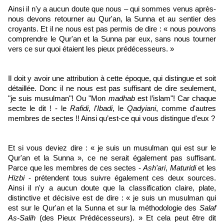
Ainsi il n'y a aucun doute que nous – qui sommes venus après-
nous devons retourner au Qur'an, la Sunna et au sentier des
croyants. Et il ne nous est pas permis de dire : « nous pouvons
comprendre le Qur'an et la Sunna par eux, sans nous tourner
vers ce sur quoi étaient les pieux prédécesseurs. »
Il doit y avoir une attribution à cette époque, qui distingue et soit
détaillée. Donc il ne nous est pas suffisant de dire seulement,
"je suis musulman"! Ou "Mon
madhab
est l’islam"! Car chaque
secte le dit ! - le
Rafidi
,
l'Ibadi
, le
Qadyiani
, comme d'autres
membres de sectes !! Ainsi qu’est-ce qui vous distingue d'eux ?
Et si vous deviez dire : « je suis un musulman qui est sur le
Qur'an et la Sunna », ce ne serait également pas suffisant.
Parce que les membres de ces sectes -
Ash'ari
,
Maturidi
et les
Hizbi
- prétendent tous suivre également ces deux sources.
Ainsi il n'y a aucun doute que la classification claire, plate,
distinctive et décisive est de dire : « je suis un musulman qui
est sur le Qur'an et la Sunna et sur la méthodologie des
Salaf
As-Salih
(des Pieux Prédécesseurs). » Et cela peut être dit