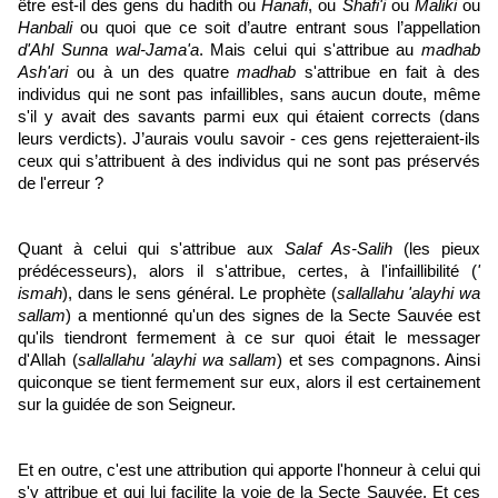
être est-il des gens du hadith ou
Hanafi
, ou
Shafi'i
ou
Maliki
ou
Hanbali
ou quoi que ce soit d’autre entrant sous l’appellation
d'Ahl Sunna wal-Jama'a
. Mais celui qui s'attribue au
madhab
Ash'ari
ou à un des quatre
madhab
s'attribue en fait à des
individus qui ne sont pas infaillibles, sans aucun doute, même
s'il y avait des savants parmi eux qui étaient corrects (dans
leurs verdicts). J’aurais voulu savoir - ces gens rejetteraient-ils
ceux qui s’attribuent à des individus qui ne sont pas préservés
de l'erreur ?
Quant à celui qui s'attribue aux
Salaf As-Salih
(les pieux
prédécesseurs), alors il s'attribue, certes, à l'infaillibilité (
'
ismah
), dans le sens général. Le prophète (
sallallahu 'alayhi wa
sallam
) a mentionné qu'un des signes de la Secte Sauvée est
qu'ils tiendront fermement à ce sur quoi était le messager
d'Allah (
sallallahu 'alayhi wa sallam
) et ses compagnons. Ainsi
quiconque se tient fermement sur eux, alors il est certainement
sur la guidée de son Seigneur.
Et en outre, c'est une attribution qui apporte l'honneur à celui qui
s'y attribue et qui lui facilite la voie de la Secte Sauvée. Et ces