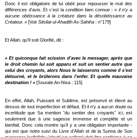
Donc il est obligatoire de lui obéir pour repousser le mal des
différences d'avis. Et c'est la condition bien connue :
« il n'y a
aucune obéissance à la créature dans la désobéissance au
Créateur. »
[Voir
Silsilat-ul-Ahadith As-Sahiha
: n°179]
Et Allah, qu’Il soit Glorifié, dit :
« Et quiconque fait scission d’avec le messager, après que
le droit chemin lui soit apparu et suit un sentier autre que
celui des croyants, alors Nous le laisserons comme il s’est
détourné, et le brûlerons dans l’enfer. Et quelle mauvaise
destination ! »
[Sourate An-Nisa : 115]
En effet, Allah, Puissant et Sublime, est préservé et élevé au
dessus de tout imperfection et défaut. Et il n'y a aucun doute ou
incertitude que Sa mention "du sentier des croyants" ici, est
seulement due à une sagesse immense et complète et un
bienfait. Donc cela montre qu'il y a une obligation importante -
qui est que notre suivi du Livre d'Allah et de la Sunna de Son