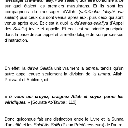
messager (
sallallahu 'alayhi wa sallam
) doit être conforme à ce
sur quoi étaient les premiers musulmans. Et ils sont les
compagnons du messager d'Allah (
sallallaahu 'alayhi wa
sallam
) puis ceux qui sont venus après eux, puis ceux qui sont
venus après eux. Et c'est à quoi la
da'wat-us-salafiya
(l'Appel
des
Salafis
) invite et appelle. Et ceci est sa priorité principale
dans la base de son appel et la méthodologie de son processus
d'instruction.
En effet, la
da’wa Salafia
unit vraiment la
umma
, tandis qu'un
autre appel cause seulement la division de la
umma
. Allah,
Puissant et Sublime, dit :
« ô vous qui croyez, craignez Allah et soyez parmi les
véridiques. »
[Sourate At-Tawba : 119]
Donc quiconque fait une distinction entre le Livre et la Sunna
d'un côté et les
Salaf As-Salih
(Pieux Prédécesseurs) de l’autre,