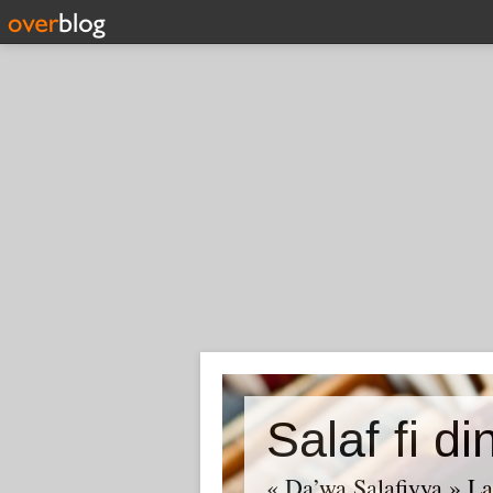
Salaf fi di
« Da’wa Salafiyya » La 