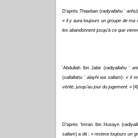
D’après Thawban (
radiyallahu ' anhu
« il y aura toujours un groupe de ma 
les abandonnent jusqu’à ce que vienne l
'Abdullah Ibn Jabir (
radiyallahu ' an
(
sallallahu ' alayhi wa sallam
):
« il 
vérité, jusqu'au jour du jugement. »
[4]
D’après 'Imran Ibn Husayn (
radiyal
sallam
) a dit :
« restera toujours un 