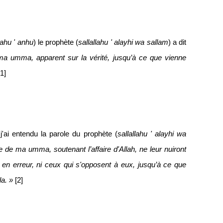
lahu ' anhu
) le prophète (
sallallahu ' alayhi wa sallam
) a dit
ma umma, apparent sur la vérité, jusqu’à ce que vienne
1]
: j'ai entendu la parole du prophète (
sallallahu ' alayhi wa
e de ma umma, soutenant l’affaire d'Allah, ne leur nuiront
 en erreur, ni ceux qui s'opposent à eux, jusqu’à ce que
la. »
[2]