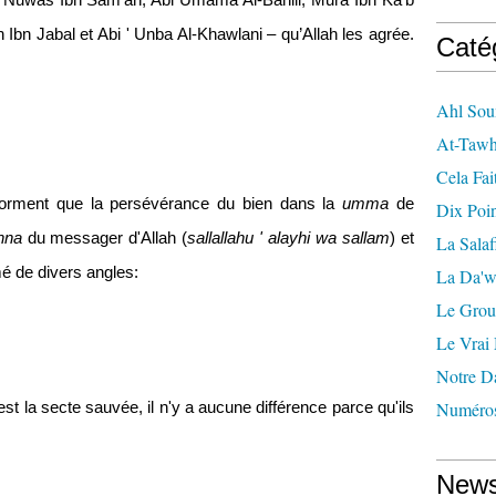
, Nuwas Ibn Sam'an, Abi Umama Al-Bahili, Mura Ibn Ka'b
 Ibn Jabal et Abi ' Unba Al-Khawlani – qu’Allah les agrée.
Caté
Ahl Sou
At-Tawh
Cela Fai
forment que la persévérance du bien dans la
umma
de
Dix Poi
nna
du messager d'Allah (
sallallahu ' alayhi wa sallam
) et
La Salaf
é de divers angles:
La Da'w
Le Grou
Le Vrai
Notre D
Numéros
est la secte sauvée, il n'y a aucune différence parce qu'ils
News