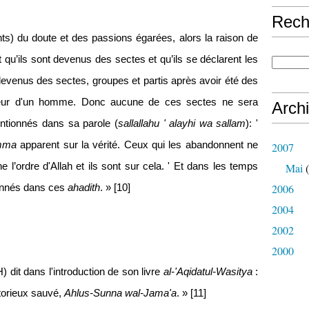
Rech
s) du doute et des passions égarées, alors la raison de
 qu’ils sont devenus des sectes et qu’ils se déclarent les
devenus des sectes, groupes et partis après avoir été des
coeur d'un homme. Donc aucune de ces sectes ne sera
Arch
ntionnés dans sa parole (
sallallahu ' alayhi wa sallam
): '
mma
apparent sur la vérité. Ceux qui les abandonnent ne
2007
e l’ordre d'Allah et ils sont sur cela. ' Et dans les temps
Mai
(
2006
ionnés dans ces
ahadith
. » [10]
2004
2002
2000
) dit dans l'introduction de son livre
al-'Aqidatul-Wasitya
:
torieux sauvé,
Ahlus-Sunna wal-Jama'a
. » [11]