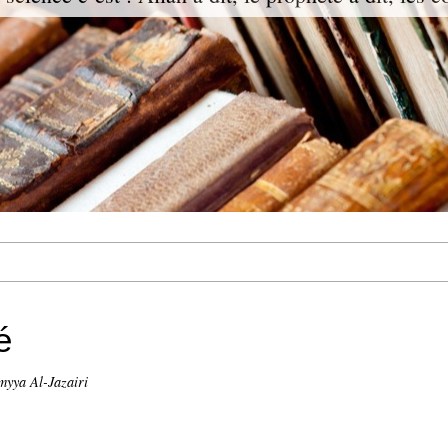
é
myya Al-Jazairi