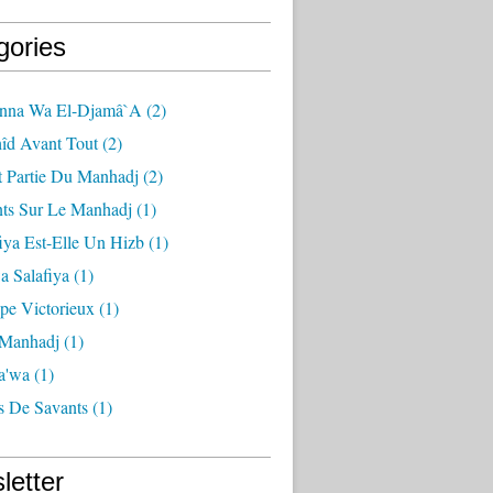
gories
nna Wa El-Djamâ`a
(2)
îd Avant Tout
(2)
t Partie Du Manhadj
(2)
nts Sur Le Manhadj
(1)
iya Est-Elle Un Hizb
(1)
a Salafiya
(1)
pe Victorieux
(1)
 Manhadj
(1)
a'wa
(1)
 De Savants
(1)
letter