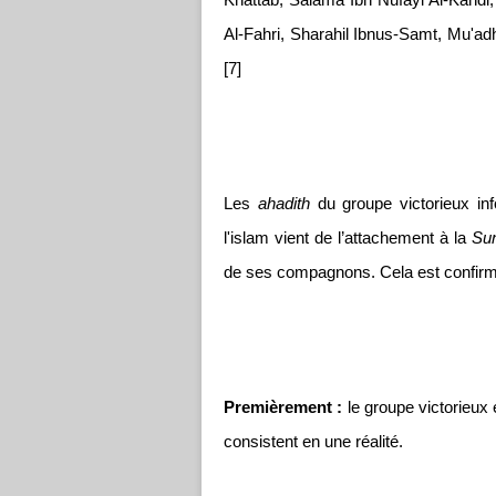
Khattab, Salama Ibn Nufayl Al-Kandi
Al-Fahri, Sharahil Ibnus-Samt, Mu'adh
[7]
Les
ahadith
du groupe victorieux in
l'islam vient de l’attachement à la
Su
de ses compagnons. Cela est confirm
Premièrement :
le groupe victorieux 
consistent en une réalité.