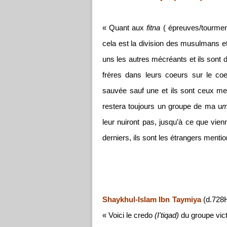
« Quant aux
fitna
( épreuves/tourment
cela est la division des musulmans et
uns les autres mécréants et ils sont 
frères dans leurs coeurs sur le 
sauvée sauf une et ils sont ceux me
restera toujours un groupe de ma u
leur nuiront pas, jusqu’à ce que vienn
derniers, ils sont les étrangers ment
Shaykhul-Islam Ibn Taymiya
(d.728H
« Voici le credo
(I'tiqad)
du groupe vic