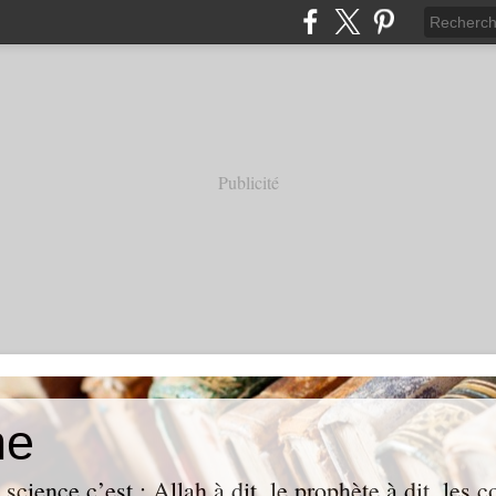
Publicité
ne
science c’est : Allah à dit, le prophète à dit, le