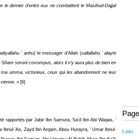
e le dernier d'entre eux ne combattent le Masihud-Dajjal
adiyallahu ' anhu
) le messager d'Allah (
sallallahu ' alayhi
 Sham seront corrompus, alors il n’y aura plus de bien en
 ma umma, victorieux, ceux qui les abandonnent ne leur
 vienne. »
[6]
Page
été rapportés par Jabir Ibn Samura, Sa'd Ibn Abi Waqas, '
ar Ibnul-'As, Zayd Ibn Arqam, Abou Hurayra, ' Umar Ibnul-
Links