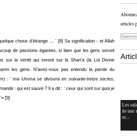
Abonnez-
articles 
 quelque chose d’étrange … ' [8] Sa signification - et Allah
aucoup de passions égarées, si bien que les gens seront
Artic
s sur la vérité qui seront sur la
Shari'a
(la Loi Divine
 parmi les gens. N’avez-vous pas entendu la parole du
am
) :
' ma Umma se divisera en soixante-treize sectes,
andé : qui est sauvé ? Il a dit : '
ceux qui sont sur quoi je
 '» [9]
Les sala
ils une 
se...