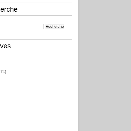
erche
ives
12)