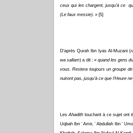
ceux qui les chargent, jusqu’à ce
qu
(Le faux messie). »
[5]
D’après Qurah Ibn Iyas Al-Muzani (
r
wa sallam
) a dit :
« quand les gens du
vous. Restera toujours un groupe de
nuiront pas, jusqu’à ce que l'Heure ne
Les
Ahadith
touchant à ce sujet ont 
Uqbah Ibn ' Amir, ' Abdullah Ibn ' Um