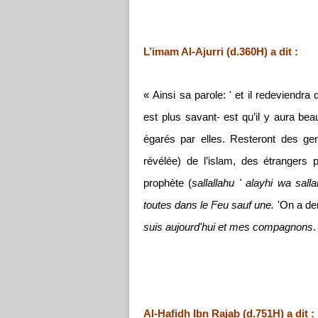
L’imam Al-Ajurri (d.360H) a dit :
« Ainsi sa parole: ' et il redeviendra
est plus savant- est qu’il y aura be
égarés par elles. Resteront des gen
révélée) de l’islam, des étrangers
prophète (
sallallahu ' alayhi wa sall
toutes dans le Feu sauf une.
'On a dem
suis aujourd'hui et mes compagnons
.
Al-Hafidh Ibn Rajab (d.751H) a dit :