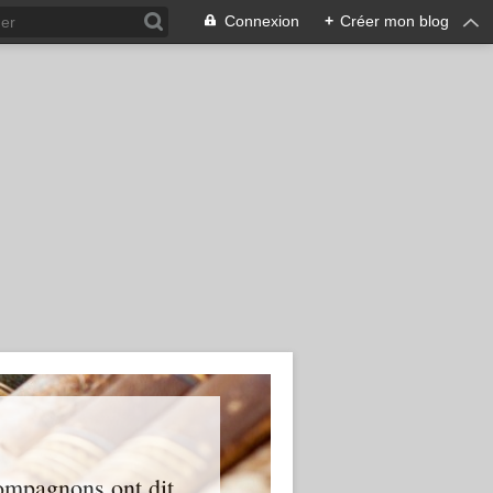
Connexion
+
Créer mon blog
s compagnons ont dit…